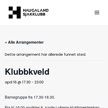
Medlemskap
« Alle Arrangementer
Om oss
Dette arrangement har allerede funnet sted.
Klubbkveld
Turneringer
april 16 @ 17:30
-
23:00
Arrangementer
Barnegruppe fra 17.30-18.30.
Kontakt oss
Fra kl 19.00 avvikles 6. runde i vårens klubbmesterskap