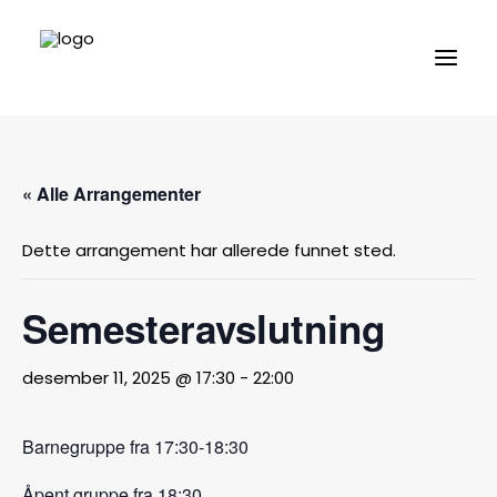
Medlemskap
« Alle Arrangementer
Om oss
Dette arrangement har allerede funnet sted.
Semesteravslutning
Turneringer
desember 11, 2025 @ 17:30
-
22:00
Arrangementer
Barnegruppe fra 17:30-18:30
Kontakt oss
Åpent gruppe fra 18:30