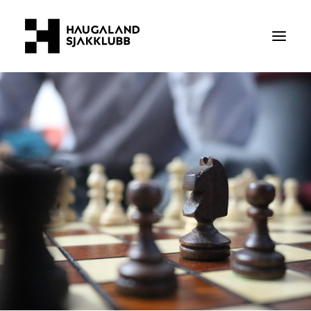
Medlemskap
Om oss
Turneringer
Arrangementer
Kontakt oss